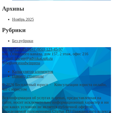
Архивы
Ноябрь 2025
Рубрики
Без рубрики
8 (812) 123-45-96
+7 (951) 123-45-97
наб. Обводного канала, дом 157, 2 этаж, офис 216
E-mail:
lawyer@advokat.spb.ru
Telegram:
goodwinpress
Калькулятор алиментов
Пример страницы
©
2026
Бесплатный юрист
·
Консультации юриста онлайн,
чат с юристом
Вся информация об услугах и ценах, предоставленная на
сайте, носит исключительно информационный характер и ни
при каких условиях не является публичной офертой,
определяемой положениями Статьи 437 Гражданского кодекса