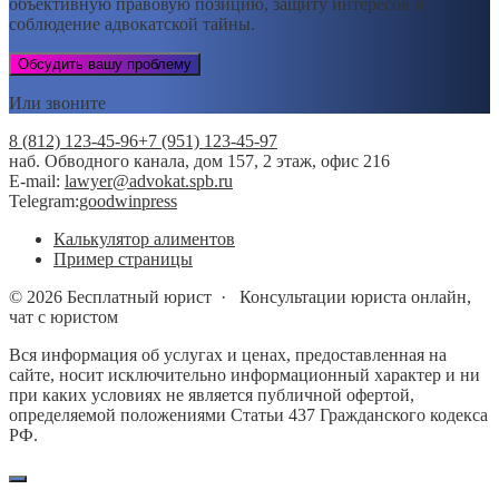
объективную правовую позицию, защиту интересов и
соблюдение адвокатской тайны.
Обсудить вашу проблему
Или звоните
8 (812) 123-45-96
+7 (951) 123-45-97
наб. Обводного канала, дом 157, 2 этаж, офис 216
E-mail:
lawyer@advokat.spb.ru
Telegram:
goodwinpress
Калькулятор алиментов
Пример страницы
©
2026
Бесплатный юрист
·
Консультации юриста онлайн,
чат с юристом
Вся информация об услугах и ценах, предоставленная на
сайте, носит исключительно информационный характер и ни
при каких условиях не является публичной офертой,
определяемой положениями Статьи 437 Гражданского кодекса
РФ.